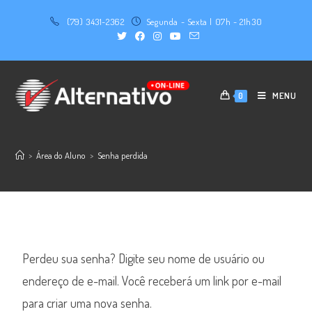
(79) 3431-2362
Segunda - Sexta | 07h - 21h30
MENU
0
>
Área do Aluno
>
Senha perdida
Perdeu sua senha? Digite seu nome de usuário ou
endereço de e-mail. Você receberá um link por e-mail
para criar uma nova senha.