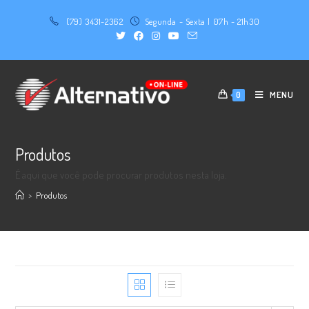
Skip
(79) 3431-2362
Segunda - Sexta | 07h - 21h30
to
content
MENU
0
Produtos
É aqui que você pode procurar produtos nesta loja.
>
Produtos