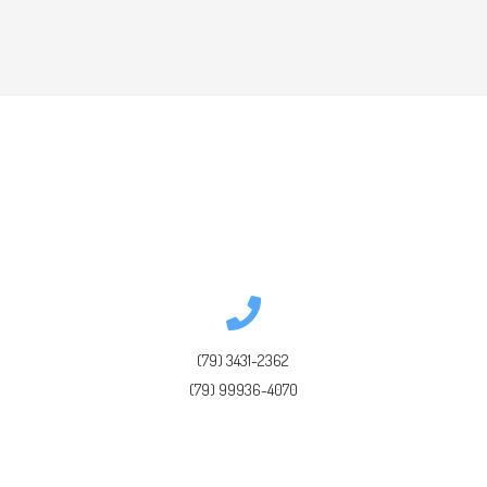
(79) 3431-2362
(79) 99936-4070