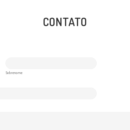
CONTATO
Sobrenome